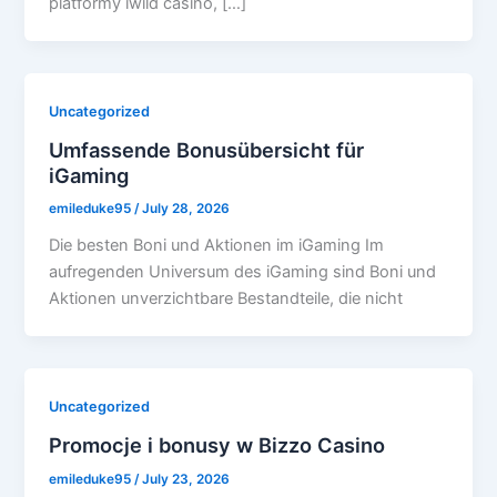
platformy iwild casino, […]
Uncategorized
Umfassende Bonusübersicht für
iGaming
emileduke95
/
July 28, 2026
Die besten Boni und Aktionen im iGaming Im
aufregenden Universum des iGaming sind Boni und
Aktionen unverzichtbare Bestandteile, die nicht
Uncategorized
Promocje i bonusy w Bizzo Casino
emileduke95
/
July 23, 2026