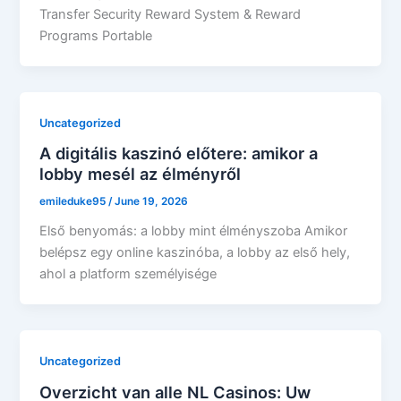
Transfer Security Reward System & Reward
Programs Portable
Uncategorized
A digitális kaszinó előtere: amikor a
lobby mesél az élményről
emileduke95
/
June 19, 2026
Első benyomás: a lobby mint élményszoba Amikor
belépsz egy online kaszinóba, a lobby az első hely,
ahol a platform személyisége
Uncategorized
Overzicht van alle NL Casinos: Uw