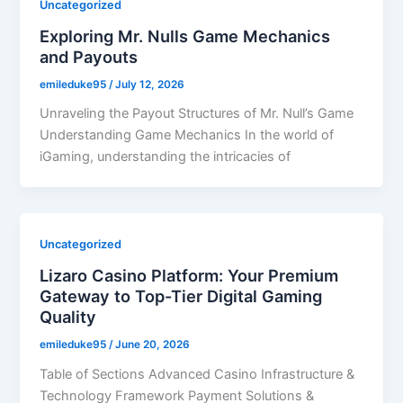
Uncategorized
Exploring Mr. Nulls Game Mechanics
and Payouts
emileduke95
/
July 12, 2026
Unraveling the Payout Structures of Mr. Null’s Game
Understanding Game Mechanics In the world of
iGaming, understanding the intricacies of
Uncategorized
Lizaro Casino Platform: Your Premium
Gateway to Top-Tier Digital Gaming
Quality
emileduke95
/
June 20, 2026
Table of Sections Advanced Casino Infrastructure &
Technology Framework Payment Solutions &